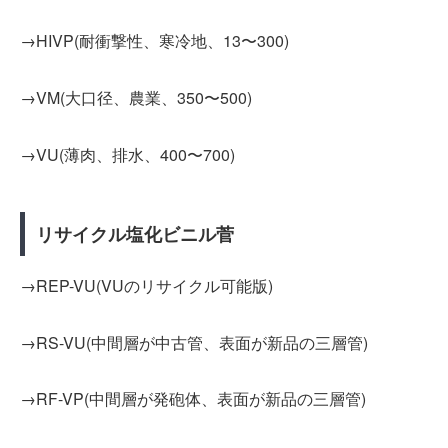
→HIVP(耐衝撃性、寒冷地、13〜300)
→VM(大口径、農業、350〜500)
→VU(薄肉、排水、400〜700)
リサイクル塩化ビニル菅
→REP-VU(VUのリサイクル可能版)
→RS-VU(中間層が中古管、表面が新品の三層管)
→RF-VP(中間層が発砲体、表面が新品の三層管)