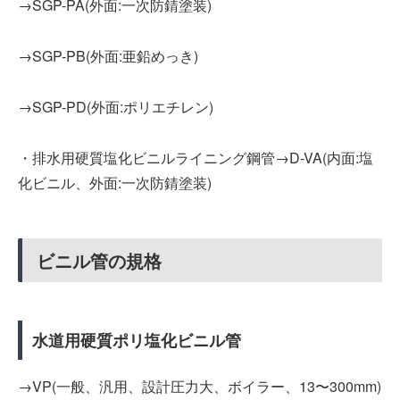
→SGP-PA(外面:一次防錆塗装)
→SGP-PB(外面:亜鉛めっき)
→SGP-PD(外面:ポリエチレン)
・排水用硬質塩化ビニルライニング鋼管→D-VA(内面:塩
化ビニル、外面:一次防錆塗装)
ビニル管の規格
水道用硬質ポリ塩化ビニル管
→VP(一般、汎用、設計圧力大、ボイラー、13〜300mm)