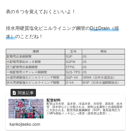
表の６つを覚えておくといいよ！
排水用硬質塩化ビニルライニング鋼管の
DはDrain（排
水）
のことだね！
配管材料
配管は冷水管、温水管、冷温水管、冷却管、蒸気管、給水
管、排水管などに分類される。材料は金属管と合成樹脂管
に大別される。配管用炭素鋼鋼管（SGP）最高使用圧力
１MPa亜鉛メッキなし→黒管（蒸気管は黒管）...
kankojiseko.com