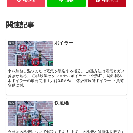
Pocket
LINE
Pinterest
関連記事
ボイラー
機器
水を加熱し温水または蒸気を製造する機器。 加熱方法は電気とガス
焚きがある。 ①鋳鉄製セクショナルボイラー ・低温用。鋳鉄製温
水ボイラーの最高使用圧力は0.5MPa。 ②炉筒煙管ボイラー ・負荷
変動に対...
送風機
機器
今日は送風機について解説するよ！ まず、送風機とは気体を搬送す