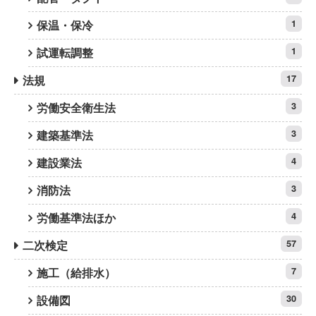
保温・保冷
1
試運転調整
1
法規
17
労働安全衛生法
3
建築基準法
3
建設業法
4
消防法
3
労働基準法ほか
4
二次検定
57
施工（給排水）
7
設備図
30