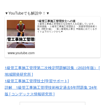
▼YouTubeでも解説中！▼
1級管工事施工管理技士への道
１級管工事施工管理技士を目指す人を応援しています。
所持資格 ・１級管工事施工管理技士 ・溶接管理技術者１
級（WES1級） ・第二種電気工事士 ▼動画に出てくるサ
イトは下のリンクから▼
www.youtube.com
1級管工事施工管理第二次検定問題解説集（2023年版） [
地域開発研究所 ]
1級管工事施工管理技士[学習サポート]
詳解 1級管工事施工管理技術検定過去5年問題集 '24年
版 [ コンデックス情報研究所 ]