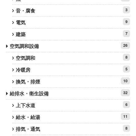
音・腐食
3
電気
9
建築
7
空気調和設備
26
空気調和
8
冷暖房
5
換気・排煙
10
給排水・衛生設備
32
上下水道
6
給水・給湯
11
排気・通気
8