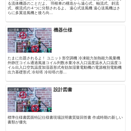
る流体機器のことだよ。 羽根車の構造から遠心式、軸流式、斜流
式、横流式の４つに分類されるよ。 遠心式送風機 遠心送風機はさ
らに多翼送風機と後ろ向...
機器仕様
設計図書・約款
たまに出題されるよ！ ユニット形空調機 冷凍能力加熱能力風量機
外静圧コイル通過風速コイル列数水量冷水入口温度温水入口温度コ
イル出入口空気温度加湿器形式有効加湿量電動機の電源種別電動機
出力基礎形式 冷却塔 冷却塔の形...
設計図書
設計図書・約款
標準仕様書図面特記仕様書現場説明書質疑回答書 作成時期の新しい
書類が優先