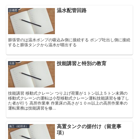
温水配管回路
設備図
膨張管のは温水ポンプの吸込み側に接続する ポンプ吐出し側に接続
すると膨張タンクから温水が噴出する
技能講習と特別の教育
法規
技能講習 移動式クレーン つり上げ荷重が１トン以上５トン未満の
移動式クレーンの運転は小型移動式クレーン運転技能講習を修了し
た者が行う 高所作業車 作業床の高さが１０ｍ以上の高所作業車の
運転業務は技能講習を修...
高置タンクの据付け（留意事
施工（給排水）
項）