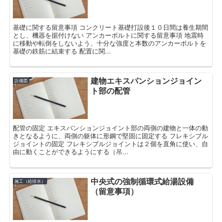
基礎に関する留意事項 コンクリート基礎打設後１０日間は養生期間
とし、機器を据付けない アンカーボルトに関する留意事項 地震時
に移動や転倒をしないよう、十分な強度と本数のアンカーボルトを
基礎の鉄筋に結束する 配置に関...
建物エキスパンションジョイン
設備図
ト部の配管
配管の固定 エキスパンションジョイント部の両側の建物と一体の動
きとなるように、両側の躯体に形鋼で堅固に固定する フレキシブル
ジョイントの固定 フレキシブルジョイントは２個を直角に使い、自
由に動くことができるようにする（吊...
中央式の強制循環式給湯設備
施工（給排水）
（留意事項）