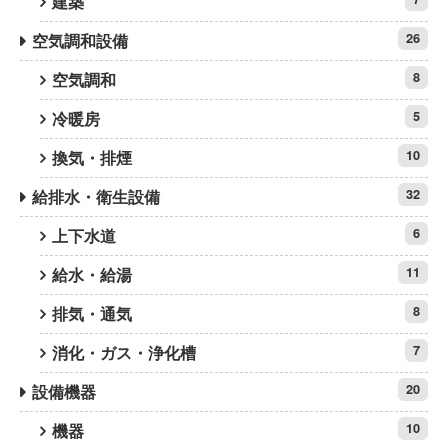
建築
空気調和設備
26
空気調和
8
冷暖房
5
換気・排煙
10
給排水・衛生設備
32
上下水道
6
給水・給湯
11
排気・通気
8
消化・ガス・浄化槽
7
設備機器
20
機器
10