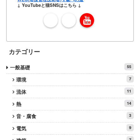
↓ YouTubeと猫SNSはこちら ↓
カテゴリー
一般基礎
55
環境
7
流体
11
熱
14
音・腐食
3
電気
9
7