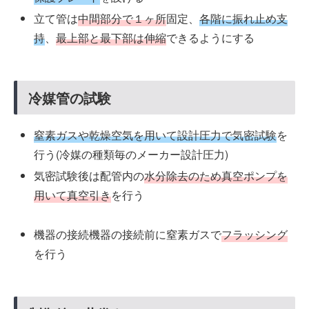
立て管は
中間部分で１ヶ所
固定、
各階に振れ止め支
持
、
最上部と最下部は伸縮
できるようにする
冷媒管の試験
窒素ガスや乾燥空気を用いて設計圧力で気密試験
を
行う(冷媒の種類毎のメーカー設計圧力)
気密試験後は配管内の
水分除去のため真空ポンプを
用いて真空引き
を行う
機器の接続
機器の接続前に窒素ガスで
フラッシング
を行う