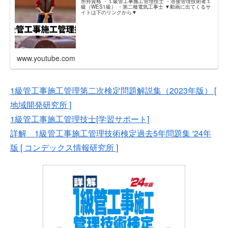
所持資格 ・１級管工事施工管理技士 ・溶接管理技術者１
級（WES1級） ・第二種電気工事士 ▼動画に出てくるサ
イトは下のリンクから▼
www.youtube.com
1級管工事施工管理第二次検定問題解説集（2023年版） [
地域開発研究所 ]
1級管工事施工管理技士[学習サポート]
詳解 1級管工事施工管理技術検定過去5年問題集 '24年
版 [ コンデックス情報研究所 ]