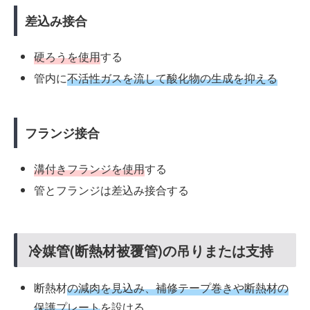
差込み接合
硬ろうを使用
する
管内に
不活性ガスを流して酸化物の生成を抑える
フランジ接合
溝付きフランジを使用
する
管とフランジは差込み接合する
冷媒管(断熱材被覆管)の吊りまたは支持
断熱材
の減肉を見込み、補修テープ巻きや断熱材の
保護プレート
を設ける