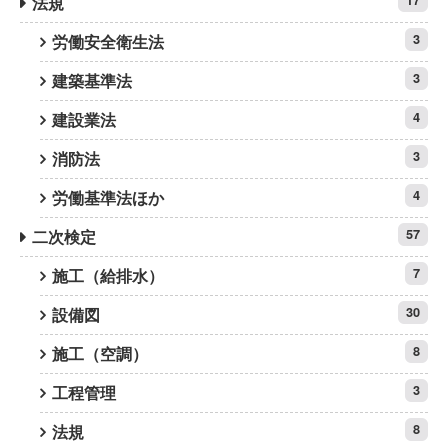
法規
17
労働安全衛生法
3
建築基準法
3
建設業法
4
消防法
3
労働基準法ほか
4
二次検定
57
施工（給排水）
7
設備図
30
施工（空調）
8
工程管理
3
法規
8