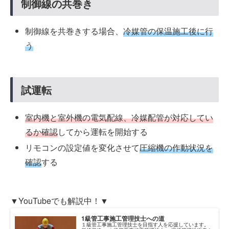
制御線の共巻き
制御線を共巻きする場合、
冷媒管の保温施工後に行
う
試運転
室内機と室外機の電気配線、冷媒配管が対応してい
るか確認
してから運転を開始する
リモコンの設定値を変化させて
圧縮機の作動状況を
確認
する
▼YouTubeでも解説中！▼
1級管工事施工管理技士への道
１級管工事施工管理技士を目指す人を応援しています。