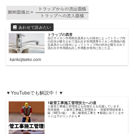
トラップの異常
自己サイホン作用衛生器具からの排水によってトラップ内
の封水が吸引されて流れ出す作用誘導サイホン作用他の衛
生器具からの排水によってトラップ内の封水が吸引されて
流れ出す作用跳ね出し作用配水管内に生じた正...
kankojiseko.com
▼YouTubeでも解説中！▼
1級管工事施工管理技士への道
１級管工事施工管理技士を目指す人を応援しています。
所持資格 ・１級管工事施工管理技士 ・溶接管理技術者１
級（WES1級） ・第二種電気工事士 ▼動画に出てくるサ
イトは下のリンクから▼