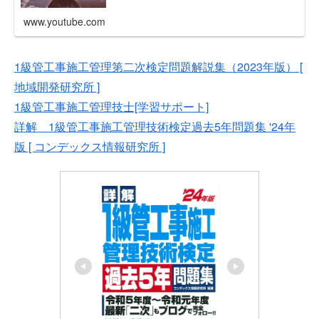
www.youtube.com
1級管工事施工管理第二次検定問題解説集（2023年版） [
地域開発研究所 ]
1級管工事施工管理技士[学習サポート]
詳解 1級管工事施工管理技術検定過去5年問題集 '24年
版 [ コンデックス情報研究所 ]