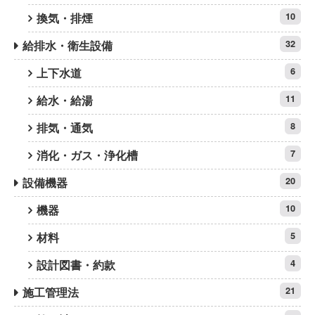
換気・排煙
10
給排水・衛生設備
32
上下水道
6
給水・給湯
11
排気・通気
8
消化・ガス・浄化槽
7
設備機器
20
機器
10
材料
5
設計図書・約款
4
施工管理法
21