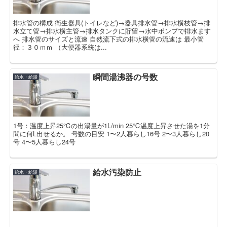
排水管の構成 衛生器具(トイレなど)→器具排水管→排水横枝管→排
水立て管→排水横主管→排水タンクに貯留→水中ポンプで排水ます
へ 排水管のサイズと流速 自然流下式の排水横管の流速は 最小管
径：３０ｍｍ （大便器系統は...
瞬間湯沸器の号数
給水・給湯
1号：温度上昇25℃の出湯量が1L/min 25℃温度上昇させた湯を1分
間に何L出せるか。 号数の目安 1〜2人暮らし16号 2〜3人暮らし20
号 4〜5人暮らし24号
給水汚染防止
給水・給湯