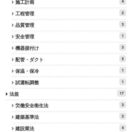
施工計画
4
工程管理
2
品質管理
3
安全管理
1
機器据付け
3
配管・ダクト
5
保温・保冷
1
試運転調整
1
法規
17
労働安全衛生法
3
建築基準法
3
建設業法
4