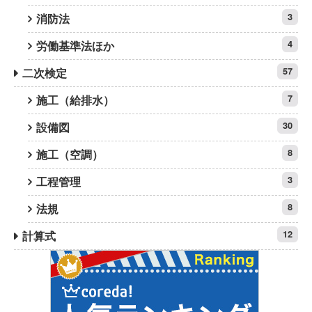
消防法
3
労働基準法ほか
4
二次検定
57
施工（給排水）
7
設備図
30
施工（空調）
8
工程管理
3
法規
8
計算式
12