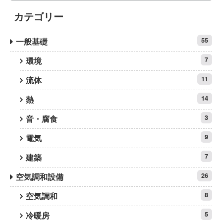
カテゴリー
一般基礎
55
環境
7
流体
11
熱
14
音・腐食
3
電気
9
建築
7
空気調和設備
26
空気調和
8
冷暖房
5