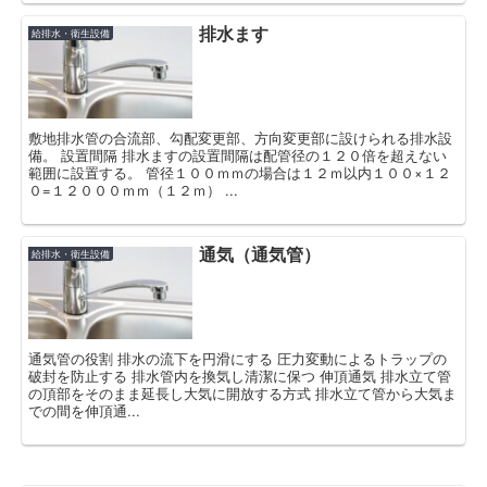
排水ます
給排水・衛生設備
敷地排水管の合流部、勾配変更部、方向変更部に設けられる排水設
備。 設置間隔 排水ますの設置間隔は配管径の１２０倍を超えない
範囲に設置する。 管径１００ｍｍの場合は１２ｍ以内１００×１２
０=１２０００ｍｍ（１２ｍ） ...
通気（通気管）
給排水・衛生設備
通気管の役割 排水の流下を円滑にする 圧力変動によるトラップの
破封を防止する 排水管内を換気し清潔に保つ 伸頂通気 排水立て管
の頂部をそのまま延長し大気に開放する方式 排水立て管から大気ま
での間を伸頂通...