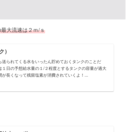
の最大流速は２ｍ/ｓ
ク）
ら送られてくる水をいったん貯めておくタンクのことだ
は１日の予想給水量の１/２程度とするタンクの容量が過大
が長くなって残留塩素が消費されていくよ！...