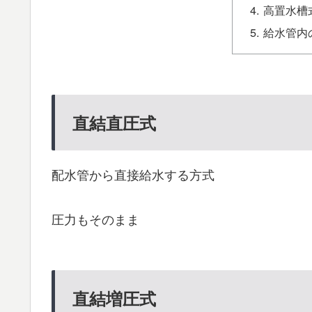
高置水槽
給水管内
直結直圧式
配水管から直接給水する方式
圧力もそのまま
直結増圧式