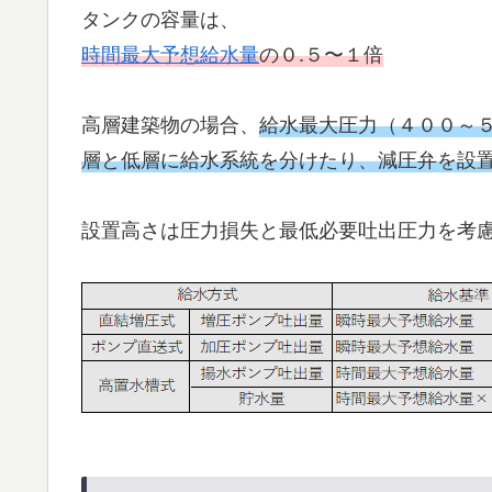
タンクの容量は、
時間最大予想給水量
の０.５〜１倍
高層建築物の場合、
給水最大圧力（４００～５
層と低層に給水系統を分けたり、減圧弁を設
設置高さは圧力損失と最低必要吐出圧力を考