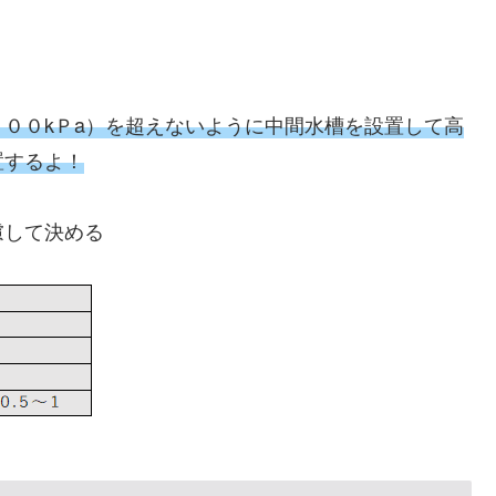
００kＰa）を超えないように中間水槽を設置して高
置するよ！
慮して決める