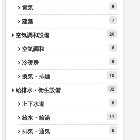
9
電気
7
建築
26
空気調和設備
8
空気調和
5
冷暖房
10
換気・排煙
32
給排水・衛生設備
6
上下水道
11
給水・給湯
8
排気・通気