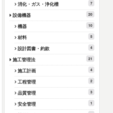
7
消化・ガス・浄化槽
20
設備機器
10
機器
5
材料
4
設計図書・約款
21
施工管理法
4
施工計画
2
工程管理
3
品質管理
1
安全管理