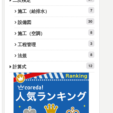
二次検定
7
施工（給排水）
30
設備図
8
施工（空調）
3
工程管理
8
法規
12
計算式