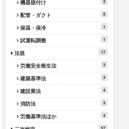
3
機器据付け
5
配管・ダクト
1
保温・保冷
1
試運転調整
17
法規
3
労働安全衛生法
3
建築基準法
4
建設業法
3
消防法
4
労働基準法ほか
57