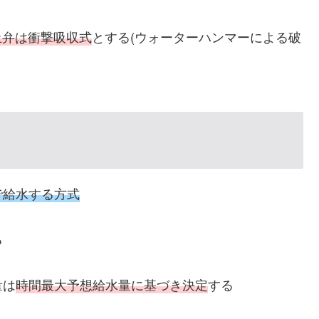
止弁は衝撃吸収式
とする(ウォーターハンマーによる破
で給水する方式
る
量は
時間最大予想給水量に基づき決定
する