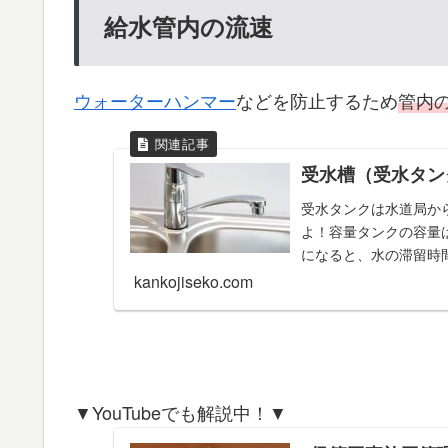
給水管内の流速
ウォーターハンマー
などを防止するため
管内
受水槽（受水タン
受水タンクは水道局か
よ！容量タンクの容量
になると、水の滞留時間
kankojiseko.com
▼YouTubeでも解説中！▼