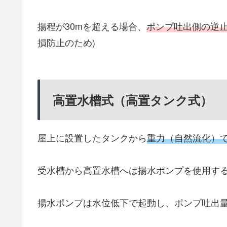
揚程が30mを超える場合、
ポンプ吐出側の逆
損防止のため)
高置水槽式（高置タンク式）
屋上に設置したタンクから
重力（自然流化）
受水槽から高置水槽へは揚水ポンプを使用す
揚水ポンプは水位低下で起動し、ポンプ吐出