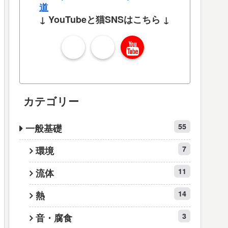
道
↓ YouTubeと猫SNSはこちら ↓
カテゴリー
55
一般基礎
7
環境
11
流体
14
熱
3
音・腐食