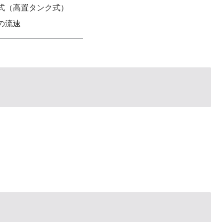
式（高置タンク式）
の流速