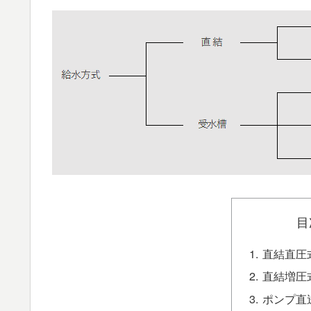
目
直結直圧
直結増圧
ポンプ直